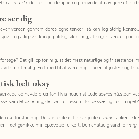
 Men at
mærke
det helt ind i kroppen og begynde at navigere efter d
e ser dig
e oplever verden gennem deres egne tanker, så kan jeg aldrig kontr
, sjov… og alligevel kan jeg aldrig sikre mig, at nogen tænker godt 
å forsøge? Det gik op for mig, at det mest naturlige og frisættende
 havde troet mulig. En frihed til at være mig – uden at justere og fin
ktisk helt okay
 mærkede og havde brug for. Hvis nogen stillede spørgsmålstegn ve
ske var det bare mig, der var for følsom, for besværlig, for… noget?
de ikke forstod mig: De kunne ikke. De har jo ikke
mine
tanker. Ikke
 ser – det gør ikke min oplevelse forkert. Den er stadig sand for
mig
.