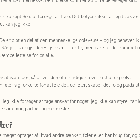
e i et andet menneske. Den følelse kommer altid fra deres eget sind i
k er kærligt
ikke
at forsøge at fikse. Det betyder ikke, at jeg trække
et kan jeg ikke!
 De er blot en del af den menneskelige oplevelse – og jeg behøver ikk
Når jeg ikke gør deres følelser forkerte, men bare holder rummet og 
 kæmpe lettelse for os alle.
 at være der, så driver den ofte hurtigere over helt af sig selv.
ler sig forkerte for at føle det, de føler, skaber det ro og plads til
eg ikke forsøger at tage ansvar for noget, jeg ikke kan styre, har
olle som mor, partner og menneske.
dre?
re meget optaget af, hvad andre tænker, føler eller har brug for, og