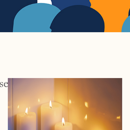
eret i at læse:
Side
Side
Side
Side
Side