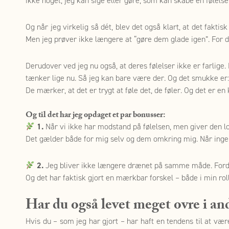
ikke noget, jeg kan sige eller gøre, som kan skabe en følels
Og når jeg virkelig så dét, blev det også klart, at det faktis
Men jeg prøver ikke længere at “gøre dem glade igen”. For d
Derudover ved jeg nu også, at deres følelser ikke er farlige.
tænker lige nu. Så jeg kan bare være der. Og det smukke er: 
De mærker, at det er trygt at føle det, de føler. Og det er en
Og til det har jeg opdaget et par bonusser:
1.
Når vi ikke har modstand på følelsen, men giver den lov
Det gælder både for mig selv og dem omkring mig. Når ingen fø
2.
Jeg bliver ikke længere drænet på samme måde. Fordi j
Og det har faktisk gjort en mærkbar forskel – både i min r
Har du også levet meget ovre i an
Hvis du – som jeg har gjort – har haft en tendens til at væ