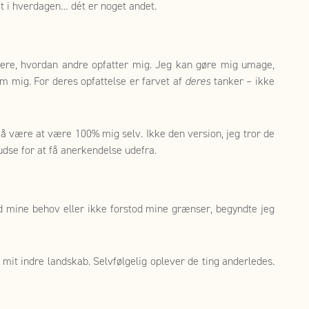
et i hverdagen… dét er noget andet.
ollere, hvordan andre opfatter mig. Jeg kan gøre mig umage,
om mig. For deres opfattelse er farvet af
deres
tanker – ikke
 må være at være 100% mig selv. Ikke den version, jeg tror de
pudse for at få anerkendelse udefra.
d mine behov eller ikke forstod mine grænser, begyndte jeg
 mit indre landskab. Selvfølgelig oplever de ting anderledes.