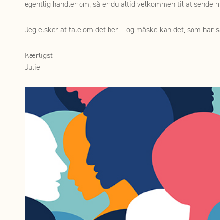
egentlig handler om, så er du altid velkommen til at sende 
Jeg elsker at tale om det her – og måske kan det, som har sat
Kærligst
Julie