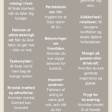
glemmer dig
retning i livet:
selv.
Perfektionis
At finde klarhed,
me:
Når
når du føler dig
Usikkerhed i
frygten for at
fortabt.
relationer:
At
fejle styrer
navigere
dit liv.
Følelsen af
konflikter og
utilstrækkeligh
skabe dybere
Bekymringer
ed:
Når du ikke
forbindelser.
om
føler, du gør nok
fremtiden:
– eller er nok.
Mangel på
Hvordan du
passion eller
kan slippe
Tankemylder:
drivkraft:
behovet for
At finde ind til
Hvordan du kan
kontrol.
roen bag de
genfinde
mange tanker.
inspiration og
Imposter-
glæde.
syndrom:
Kronisk træthed
Følelsen af
og udmattelse:
Frygt for
aldrig at
Hvordan mental
forandring:
være god
klarhed kan
Hvordan modet
nok, selv når
forandre
til at handle
du har