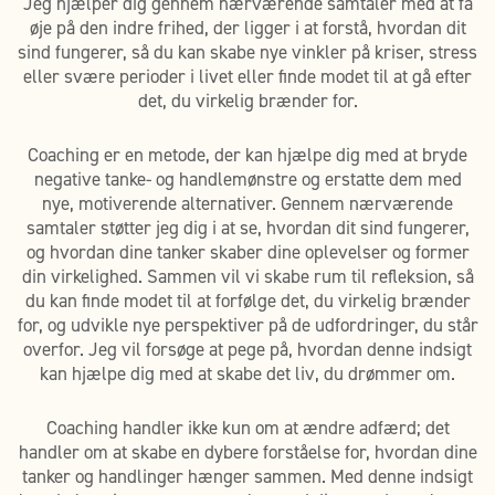
Jeg hjælper dig gennem nærværende samtaler med at få
øje på den indre frihed, der ligger i at forstå, hvordan dit
sind fungerer, så du kan skabe nye vinkler på kriser, stress
eller svære perioder i livet eller finde modet til at gå efter
det, du virkelig brænder for.
Coaching er en metode, der kan hjælpe dig med at bryde
negative tanke- og handlemønstre og erstatte dem med
nye, motiverende alternativer. Gennem nærværende
samtaler støtter jeg dig i at se, hvordan dit sind fungerer,
og hvordan dine tanker skaber dine oplevelser og former
din virkelighed. Sammen vil vi skabe rum til refleksion, så
du kan finde modet til at forfølge det, du virkelig brænder
for, og udvikle nye perspektiver på de udfordringer, du står
overfor. Jeg vil forsøge at pege på, hvordan denne indsigt
kan hjælpe dig med at skabe det liv, du drømmer om.
Coaching handler ikke kun om at ændre adfærd; det
handler om at skabe en dybere forståelse for, hvordan dine
tanker og handlinger hænger sammen. Med denne indsigt