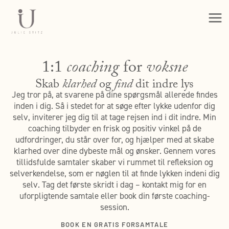
Gå
til
indholdet
1:1
coaching
for
voksne
Skab
klarhed
og
find
dit indre lys
Jeg tror på, at svarene på dine spørgsmål allerede findes
inden i dig. Så i stedet for at søge efter lykke udenfor dig
selv, inviterer jeg dig til at tage rejsen ind i dit indre. Min
coaching tilbyder en frisk og positiv vinkel på de
udfordringer, du står over for, og hjælper med at skabe
klarhed over dine dybeste mål og ønsker. Gennem vores
tillidsfulde samtaler skaber vi rummet til refleksion og
selverkendelse, som er nøglen til at finde lykken indeni dig
selv. Tag det første skridt i dag – kontakt mig for en
uforpligtende samtale eller book din første coaching-
session.
BOOK EN GRATIS FORSAMTALE