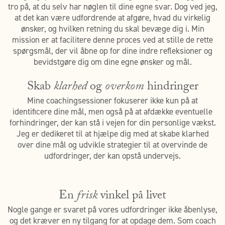
tro på, at du selv har nøglen til dine egne svar. Dog ved jeg,
at det kan være udfordrende at afgøre, hvad du virkelig
ønsker, og hvilken retning du skal bevæge dig i. Min
mission er at facilitere denne proces ved at stille de rette
spørgsmål, der vil åbne op for dine indre refleksioner og
bevidstgøre dig om dine egne ønsker og mål.
Skab
klarhed
og
overkom
hindringer
Mine coachingsessioner fokuserer ikke kun på at
identificere dine mål, men også på at afdække eventuelle
forhindringer, der kan stå i vejen for din personlige vækst.
Jeg er dedikeret til at hjælpe dig med at skabe klarhed
over dine mål og udvikle strategier til at overvinde de
udfordringer, der kan opstå undervejs.
En
frisk
vinkel på livet
Nogle gange er svaret på vores udfordringer ikke åbenlyse,
og det kræver en ny tilgang for at opdage dem. Som coach