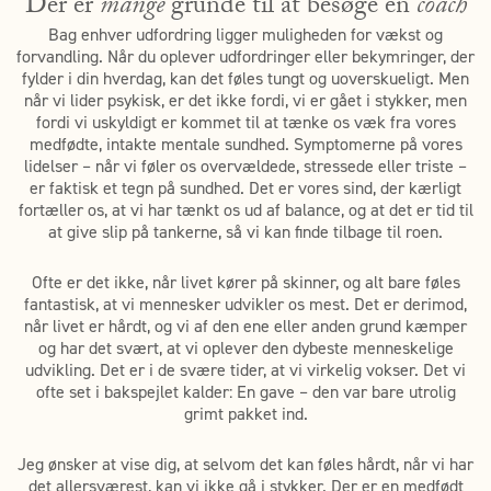
Der er
mange
grunde til at besøge en
coach
Bag enhver udfordring ligger muligheden for vækst og
forvandling. Når du oplever udfordringer eller bekymringer, der
fylder i din hverdag, kan det føles tungt og uoverskueligt. Men
når vi lider psykisk, er det ikke fordi, vi er gået i stykker, men
fordi vi uskyldigt er kommet til at tænke os væk fra vores
medfødte, intakte mentale sundhed. Symptomerne på vores
lidelser – når vi føler os overvældede, stressede eller triste –
er faktisk et tegn på sundhed. Det er vores sind, der kærligt
fortæller os, at vi har tænkt os ud af balance, og at det er tid til
at give slip på tankerne, så vi kan finde tilbage til roen.
Ofte er det ikke, når livet kører på skinner, og alt bare føles
fantastisk, at vi mennesker udvikler os mest. Det er derimod,
når livet er hårdt, og vi af den ene eller anden grund kæmper
og har det svært, at vi oplever den dybeste menneskelige
udvikling. Det er i de svære tider, at vi virkelig vokser. Det vi
ofte set i bakspejlet kalder: En gave – den var bare utrolig
grimt pakket ind.
Jeg ønsker at vise dig, at selvom det kan føles hårdt, når vi har
det allersværest, kan vi ikke gå i stykker. Der er en medfødt