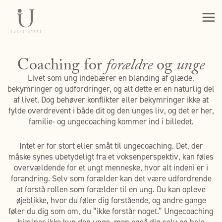
Gå
til
indholdet
Coaching for
forældre
og
unge
Livet som ung indebærer en blanding af glæde,
bekymringer og udfordringer, og alt dette er en naturlig del
af livet. Dog behøver konflikter eller bekymringer ikke at
fylde overdrevent i både dit og den unges liv, og det er her,
familie- og ungecoaching kommer ind i billedet.
Intet er for stort eller småt til ungecoaching. Det, der
måske synes ubetydeligt fra et voksenperspektiv, kan føles
overvældende for et ungt menneske, hvor alt indeni er i
forandring. Selv som forælder kan det være udfordrende
at forstå rollen som forælder til en ung. Du kan opleve
øjeblikke, hvor du føler dig forstående, og andre gange
føler du dig som om, du “ikke forstår noget.” Ungecoaching
hjælper ikke kun den unge, men også dig selv og hele