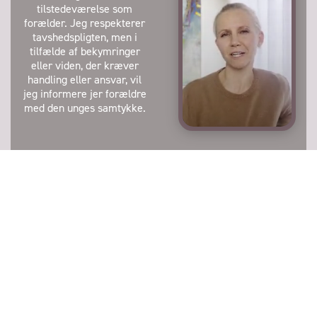
og værktøjer til at
tilstedeværelse som
håndtere livets
forælder. Jeg respekterer
udfordringer på en
tavshedspligten, men i
konstruktiv måde.
tilfælde af bekymringer
eller viden, der kræver
handling eller ansvar, vil
jeg informere jer forældre
med den unges samtykke.
Forældre-
Øget selvindsigt og
involvering
tryghed for
forældre
Jeg tror på, at dybere
kontakt og forståelse
Gennem coachingen
opstår gennem forældre-
etableres et fælles sprog
involvering i
og fundament for forældre,
coachingprocessen.
der styrker opdragelsen.
Gennem coachingen opnår
Du udvikler øget
du forøget forståelse for
selvindsigt og bliver en